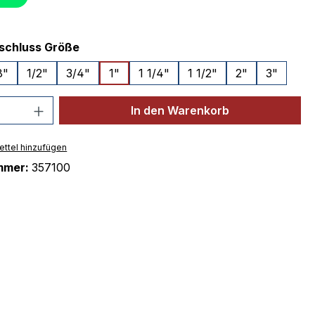
auswählen
schluss Größe
8"
1/2"
3/4"
1"
1 1/4"
1 1/2"
2"
3"
 Anzahl: Gib den gewünschten Wert ein 
In den Warenkorb
ttel hinzufügen
mmer:
357100