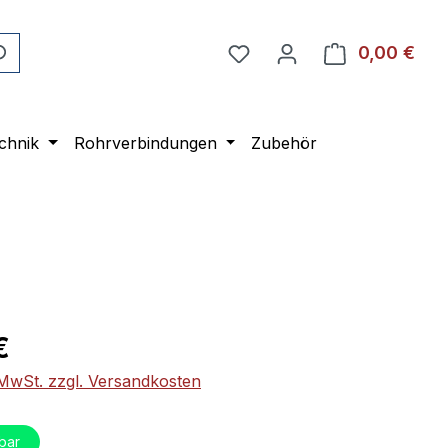
0,00 €
Ware
chnik
Rohrverbindungen
Zubehör
eis:
€
. MwSt. zzgl. Versandkosten
bar