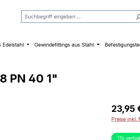
s Edelstahl
Gewindefittings aus Stahl
Befestigungste
8 PN 40 1"
Regulärer Pr
23,95 
Preise inkl
174
verfüg