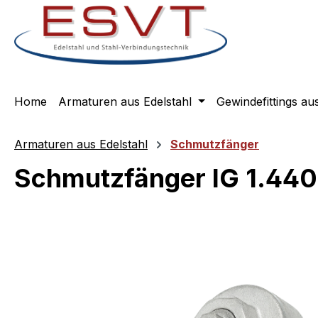
m Hauptinhalt springen
Zur Suche springen
Zur Hauptnavigation springen
Home
Armaturen aus Edelstahl
Gewindefittings au
Armaturen aus Edelstahl
Schmutzfänger
Schmutzfänger IG 1.440
Bildergalerie überspringen