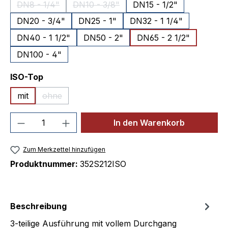
DN8 - 1/4"
DN10 - 3/8"
DN15 - 1/2"
(Diese Option ist zurzeit nicht verfügbar.)
(Diese Option ist zurzeit nicht verfügbar
DN20 - 3/4"
DN25 - 1"
DN32 - 1 1/4"
DN40 - 1 1/2"
DN50 - 2"
DN65 - 2 1/2"
DN100 - 4"
auswählen
ISO-Top
mit
ohne
(Diese Option ist zurzeit nicht verfügbar.)
Produkt Anzahl: Gib den gewünschten We
In den Warenkorb
Zum Merkzettel hinzufügen
Produktnummer:
352S212ISO
Beschreibung
3-teilige Ausführung mit vollem Durchgang