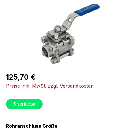
Bildergalerie überspringen
Regulärer Preis:
125,70 €
Preise inkl. MwSt. zzgl. Versandkosten
15
verfügbar
auswählen
Rohranschluss Größe