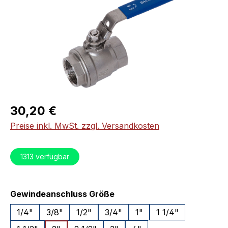
Regulärer Preis:
30,20 €
Preise inkl. MwSt. zzgl. Versandkosten
1313
verfügbar
auswählen
Gewindeanschluss Größe
1/4"
3/8"
1/2"
3/4"
1"
1 1/4"