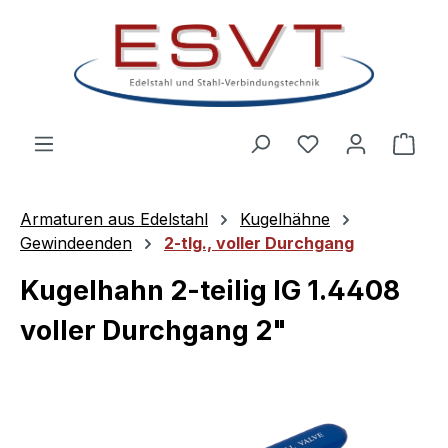
Zum Hauptinhalt springen
Ware
Armaturen aus Edelstahl
Kugelhähne
Gewindeenden
2-tlg., voller Durchgang
Kugelhahn 2-teilig IG 1.4408
voller Durchgang 2"
Bildergalerie überspringen