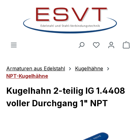
Zum Hauptinhalt springen
Ware
Armaturen aus Edelstahl
Kugelhähne
NPT-Kugelhähne
Kugelhahn 2-teilig IG 1.4408
voller Durchgang 1" NPT
Bildergalerie überspringen