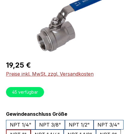
Regulärer Preis:
19,25 €
Preise inkl. MwSt. zzgl. Versandkosten
45
verfügbar
auswählen
Gewindeanschluss Größe
NPT 1/4"
NPT 3/8"
NPT 1/2"
NPT 3/4"