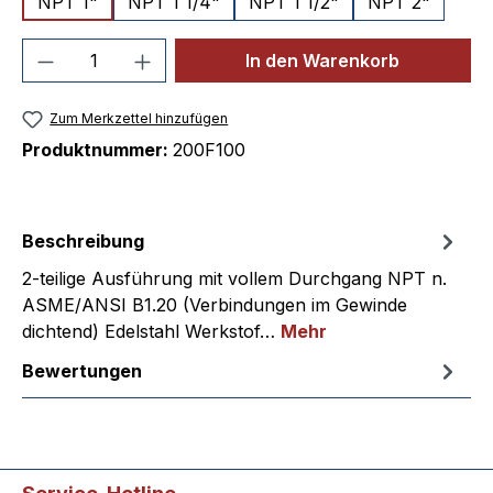
NPT 1"
NPT 1 1/4"
NPT 1 1/2"
NPT 2"
Produkt Anzahl: Gib den gewünschten We
In den Warenkorb
Zum Merkzettel hinzufügen
Produktnummer:
200F100
Beschreibung
2-teilige Ausführung mit vollem Durchgang NPT n.
ASME/ANSI B1.20 (Verbindungen im Gewinde
dichtend) Edelstahl Werkstof…
Mehr
Bewertungen