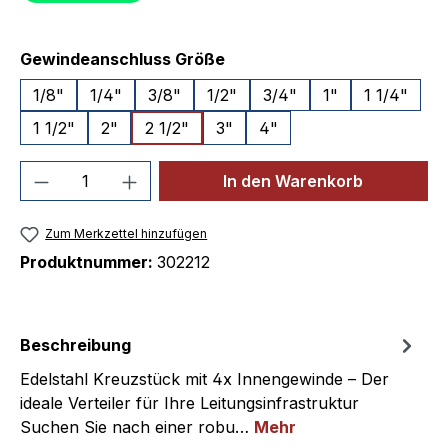
auswählen
Gewindeanschluss Größe
1/8"
1/4"
3/8"
1/2"
3/4"
1"
1 1/4"
1 1/2"
2"
2 1/2"
3"
4"
Produkt Anzahl: Gib den gewünschten We
In den Warenkorb
Zum Merkzettel hinzufügen
Produktnummer:
302212
Beschreibung
Edelstahl Kreuzstück mit 4x Innengewinde – Der
ideale Verteiler für Ihre Leitungsinfrastruktur
Suchen Sie nach einer robu…
Mehr