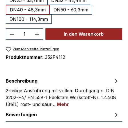
DN25 - 33,7mm
DN32 - 42,4mm
DN40 - 48,3mm
DN50 - 60,3mm
DN100 - 114,3mm
Produkt Anzahl: Gib den gewünschten We
In den Warenkorb
Zum Merkzettel hinzufügen
Produktnummer:
352F4112
Beschreibung
2-teilige Ausführung mit vollem Durchgang n. DIN
3202-F4/ EN 558-1 Edelstahl Werkstoff-Nr. 1.4408
(316L) rost- und säur…
Mehr
Bewertungen