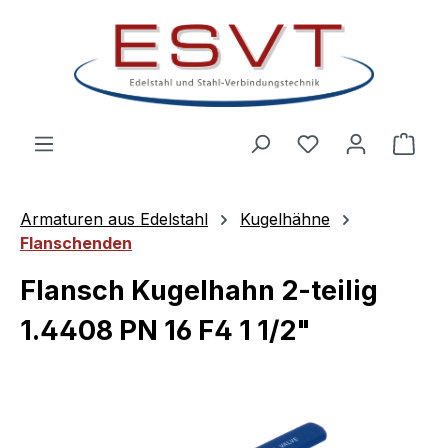
Zum Hauptinhalt springen
Ware
Armaturen aus Edelstahl
Kugelhähne
Flanschenden
Flansch Kugelhahn 2-teilig
1.4408 PN 16 F4 1 1/2"
Bildergalerie überspringen