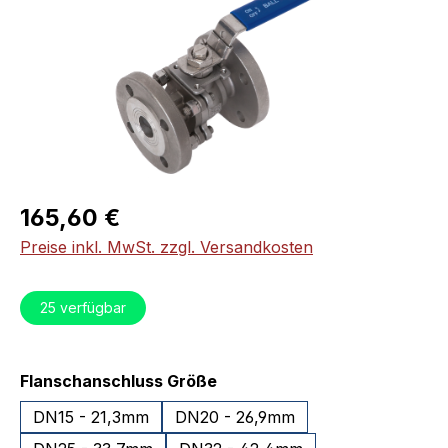
Regulärer Preis:
165,60 €
Preise inkl. MwSt. zzgl. Versandkosten
25
verfügbar
auswählen
Flanschanschluss Größe
DN15 - 21,3mm
DN20 - 26,9mm